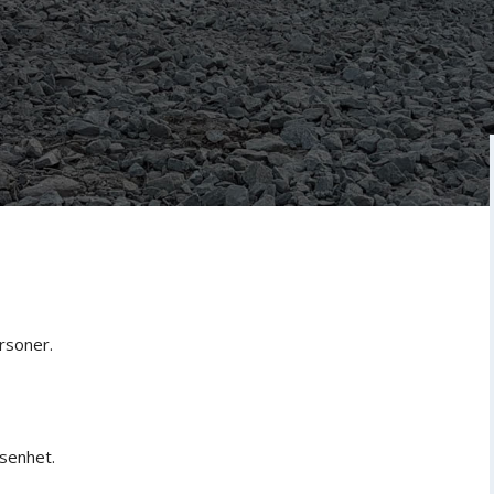
rsoner.
gsenhet.