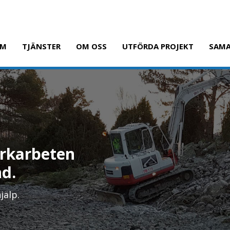
EM
TJÄNSTER
OM OSS
UTFÖRDA PROJEKT
SAMA
markarbeten
nd.
jälp.