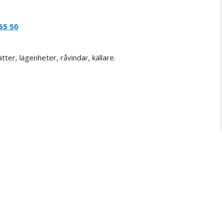
65 50
er, lägenheter, råvindar, källare.