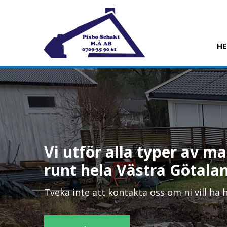
H
Vi utför alla typer av 
runt hela Västra Götala
Tveka inte att kontakta oss om ni vill ha h