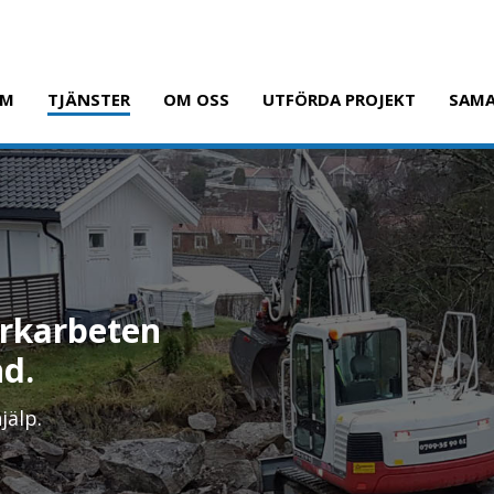
EM
TJÄNSTER
OM OSS
UTFÖRDA PROJEKT
SAMA
markarbeten
nd.
jälp.